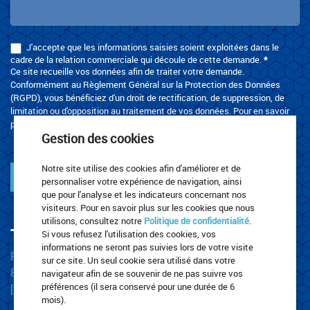
J'accepte que les informations saisies soient exploitées dans le
cadre de la relation commerciale qui découle de cette demande.
*
Ce site recueille vos données afin de traiter votre demande.
Conformément au Règlement Général sur la Protection des Données
(RGPD), vous bénéficiez d'un droit de rectification, de suppression, de
limitation ou d'opposition au traitement de vos données. Pour en savoir
plus, merci de consulter la page
Politique de confidentialité
.
Gestion des cookies
Notre site utilise des cookies afin d'améliorer et de
Envoyer
personnaliser votre expérience de navigation, ainsi
que pour l'analyse et les indicateurs concernant nos
visiteurs. Pour en savoir plus sur les cookies que nous
utilisons, consultez notre
Politique de confidentialité
.
TRANSPORTS LEROUX
Si vous refusez l'utilisation des cookies, vos
informations ne seront pas suivies lors de votre visite
Rue Za De La Plaine
sur ce site. Un seul cookie sera utilisé dans votre
87220 Boisseuil
navigateur afin de se souvenir de ne pas suivre vos
préférences (il sera conservé pour une durée de 6
[t] 05 55 30 67 23
mois).