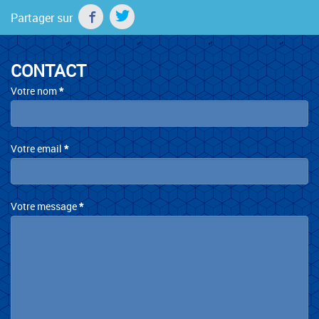
Partager sur
CONTACT
Contact
Votre nom
*
Votre email
*
Votre message
*