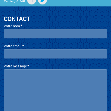
Partager sur
CONTACT
Contact
Votre nom
*
Votre email
*
Votre message
*