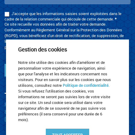
J'accepte que les informations saisies soient exploitées dans le
cadre de la relation commerciale qui découle de cette demande.
*
Ce site recueille vos données afin de traiter votre demande.
Conformément au Règlement Général sur la Protection des Données
(RGPD), vous bénéficiez d'un droit de rectification, de suppression, de
limitation ou d'opposition au traitement de vos données. Pour en savoir
plus, merci de consulter la page
Politique de confidentialité
.
Gestion des cookies
Notre site utilise des cookies afin d'améliorer et de
personnaliser votre expérience de navigation, ainsi
Envoyer
que pour l'analyse et les indicateurs concernant nos
visiteurs. Pour en savoir plus sur les cookies que nous
utilisons, consultez notre
Politique de confidentialité
.
Si vous refusez l'utilisation des cookies, vos
TRANSPORTS LEROUX
informations ne seront pas suivies lors de votre visite
sur ce site. Un seul cookie sera utilisé dans votre
Rue Za De La Plaine
navigateur afin de se souvenir de ne pas suivre vos
87220 Boisseuil
préférences (il sera conservé pour une durée de 6
[t] 05 55 30 67 23
mois).