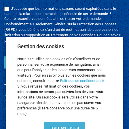
J'accepte que les informations saisies soient exploitées dans le
cadre de la relation commerciale qui découle de cette demande.
*
Ce site recueille vos données afin de traiter votre demande.
Conformément au Règlement Général sur la Protection des Données
(RGPD), vous bénéficiez d'un droit de rectification, de suppression, de
limitation ou d'opposition au traitement de vos données. Pour en savoir
plus, merci de consulter la page
Politique de confidentialité
.
Gestion des cookies
Notre site utilise des cookies afin d'améliorer et de
Envoyer
personnaliser votre expérience de navigation, ainsi
que pour l'analyse et les indicateurs concernant nos
visiteurs. Pour en savoir plus sur les cookies que nous
utilisons, consultez notre
Politique de confidentialité
.
TRANSPORTS LEROUX
Si vous refusez l'utilisation des cookies, vos
informations ne seront pas suivies lors de votre visite
Rue Za De La Plaine
sur ce site. Un seul cookie sera utilisé dans votre
87220 Boisseuil
navigateur afin de se souvenir de ne pas suivre vos
préférences (il sera conservé pour une durée de 6
[t] 05 55 30 67 23
mois).
TOUT ACCEPTER