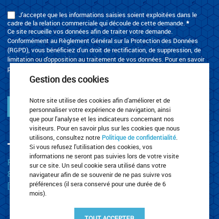
J'accepte que les informations saisies soient exploitées dans le
cadre de la relation commerciale qui découle de cette demande.
*
Ce site recueille vos données afin de traiter votre demande.
Conformément au Règlement Général sur la Protection des Données
(RGPD), vous bénéficiez d'un droit de rectification, de suppression, de
limitation ou d'opposition au traitement de vos données. Pour en savoir
plus, merci de consulter la page
Politique de confidentialité
.
Gestion des cookies
Notre site utilise des cookies afin d'améliorer et de
Envoyer
personnaliser votre expérience de navigation, ainsi
que pour l'analyse et les indicateurs concernant nos
visiteurs. Pour en savoir plus sur les cookies que nous
utilisons, consultez notre
Politique de confidentialité
.
TRANSPORTS LEROUX
Si vous refusez l'utilisation des cookies, vos
informations ne seront pas suivies lors de votre visite
Rue Za De La Plaine
sur ce site. Un seul cookie sera utilisé dans votre
87220 Boisseuil
navigateur afin de se souvenir de ne pas suivre vos
préférences (il sera conservé pour une durée de 6
[t] 05 55 30 67 23
mois).
TOUT ACCEPTER