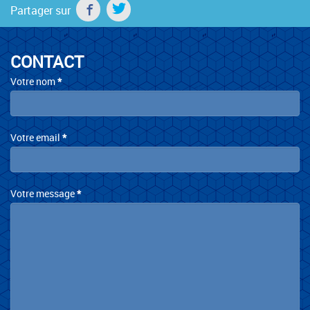
Partager sur
CONTACT
Contact
Votre nom
*
Votre email
*
Votre message
*