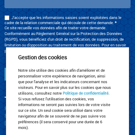
J'accepte que les informations saisies soient exploitées dans le
cadre de la relation commerciale qui découle de cette demande.
*
Ce site recueille vos données afin de traiter votre demande.
Conformément au Règlement Général sur la Protection des Données
(RGPD), vous bénéficiez d'un droit de rectification, de suppression, de
limitation ou d'opposition au traitement de vos données. Pour en savoir
plus, merci de consulter la page
Politique de confidentialité
.
Gestion des cookies
Notre site utilise des cookies afin d'améliorer et de
Envoyer
personnaliser votre expérience de navigation, ainsi
que pour l'analyse et les indicateurs concernant nos
visiteurs. Pour en savoir plus sur les cookies que nous
utilisons, consultez notre
Politique de confidentialité
.
TRANSPORTS LEROUX
Si vous refusez l'utilisation des cookies, vos
informations ne seront pas suivies lors de votre visite
Rue Za De La Plaine
sur ce site. Un seul cookie sera utilisé dans votre
87220 Boisseuil
navigateur afin de se souvenir de ne pas suivre vos
préférences (il sera conservé pour une durée de 6
[t] 05 55 30 67 23
mois).